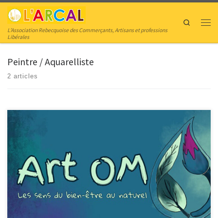
Skip to content
Search
Men
L’Association Rebecquoise des Commerçants, Artisans et professions
Libérales
Peintre / Aquarelliste
2 articles
Art OM Les sens du bien-être au naturel Bienvenue dans l’univers d’Art OM,
l’OM résonne comme une invitation à un voyage sensoriel vers le bien-être,
guidé par les bienfaits de l’art, des huiles essentielles et du Feng Shui. Un
espace bienveillant où l’art et la nature s’entremêlent pour prendre soin […]