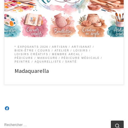
chauffants de riz faits main 1430 REBECQ Facefook | Madaquarella Insta |
Madaquarella Horaires Sur rendez-vous
* EXPOSANTS 2026
ARTISAN
ARTISANAT
BIEN-ÊTRE
COURS / ATELIER
LOISIRS
LOISIRS CRÉATIFS
MEMBRE ARCAL
PÉDICURE / MANUCURE
PÉDICURE MÉDICALE
PEINTRE / AQUARELLISTE
SANTÉ
Madaquarella
RECHERCHER
Rec