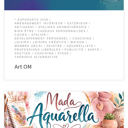
* EXPOSANTS 2026
AMÉNAGEMENT INTÉRIEUR / EXTÉRIEUR
ARTISANAT
ATELIERS AROMATHÉRAPIE
BIEN-ÊTRE
CADEAUX PERSONNALISÉS
COURS / ATELIER
DÉVELOPPEMENT PERSONNEL / COACHING
LOISIRS
LOISIRS CRÉATIFS
MAISON
MEMBRE ARCAL
PEINTRE / AQUARELLISTE
PROFESSIONS LIBÉRALES
PUBLICITÉ
SANTÉ
SOUTIEN / COACHING
STAGE
THÉRAPIE ALTERNATIVE
Art OM
Madaquarella Aquarelliste Aquarelliste Carnets créatifs aquarelle,
croquis,carnets de recettes,album, carnet d’écriture faits main Coussin