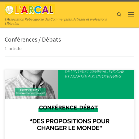
Skip to content
Search
Men
L’Association Rebecquoise des Commerçants, Artisans et professions
Libérales
Conférences / Débats
1 article
Favoriser une finance responsable et solidaire ça ne se passe pas « que » au
bout du monde ! L’ARCAL vous propose de rejoindre Bernard Bayot, directeur
de Financité, qui organise cette rencontre intéressante à Rebecq ! Ce 20
Novembre, de 19h30 à 21h00 ! Chez « La Fille de son père » => […]