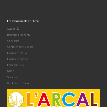
Les événements de l’Arcal
Actualités
Braderie & Brocante
Concours
Conférences / Débats
Événement futur
Événement passé
Foire annuelle
Salon
Séminaires
Weekend du Client