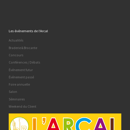
Les événements de l’Arcal
Actualités
Braderie & Brocante
Concours
Conférences / Débats
Événement futur
Événement passé
Foire annuelle
Salon
Séminaires
Weekend du Client