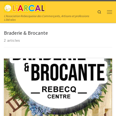
Skip to content
Search
Men
L’Association Rebecquoise des Commerçants, Artisans et professions
Libérales
Braderie & Brocante
2 articles
Braderie & Brocante : organisé par REBECQ EVENEMENT L’ARCAL rejoint
REBECQ EVENEMENT pour cette édition 2023 ! Retrouvez quelques-uns de
nos membres au centre de Rebecq, avec jeu concours avec cadeaux à la clé !
Vendredi 23 Juin 16h : ouverture de la DucasseSamedi 24Juin 16h :
ouverture de la […]