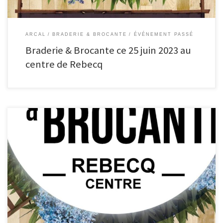
ARCAL
BRADERIE & BROCANTE
ÉVÉNEMENT PASSÉ
Braderie & Brocante ce 25 juin 2023 au
centre de Rebecq
Braderie & Brocante : weekend organisé par REBECQ EVENEMENT L’ARCAL se
joint une nouvelle fois à REBECQ EVENEMENT pour cette édition 2024 !
Vendredi 28 Juin 16h : ouverture de la DucasseSamedi 29Juin 16h :
ouverture de la DucasseDimanche 30 Juin 07h : Braderie & Brocante Voici les
exposantes et […]