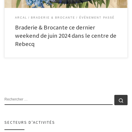
ARCAL
BRADERIE & BROCANTE
ÉVÉNEMENT PASSÉ
Braderie & Brocante ce dernier
weekend de juin 2024 dans le centre de
Rebecq
RECHERCHER
Rec
SECTEURS D’ACTIVITÉS