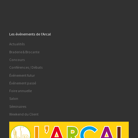
Les événements de l’Arcal
Actualités
Braderie & Brocante
Concours
Conférences / Débats
Événement futur
Événement passé
Foire annuelle
Salon
Séminaires
Weekend du Client