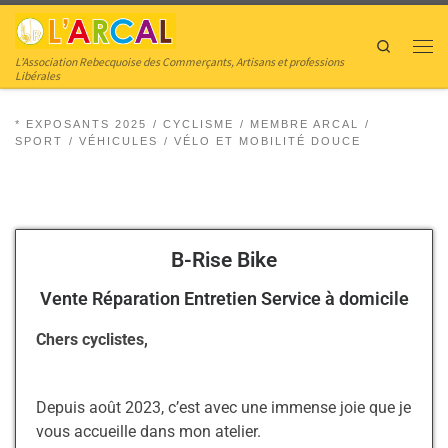
Skip to content
Search
L’Association Rebecquoise des Commerçants, Artisans et professions
Libérales
* EXPOSANTS 2025
CYCLISME
MEMBRE ARCAL
SPORT
VÉHICULES
VÉLO ET MOBILITÉ DOUCE
B-Rise Bike
Vente Réparation Entretien Service à domicile
Chers cyclistes,
Depuis août 2023, c’est avec une immense joie que je
vous accueille dans mon atelier.