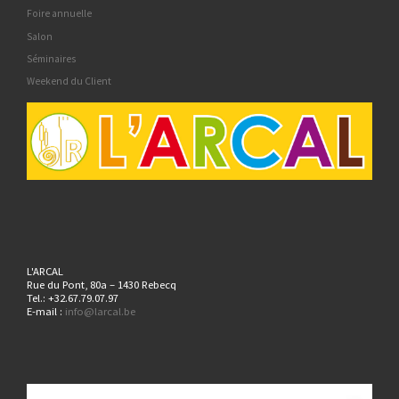
Foire annuelle
Salon
Séminaires
Weekend du Client
L'ARCAL
Rue du Pont, 80a – 1430 Rebecq
Tel.: +32.67.79.07.97
E-mail :
info@larcal.be