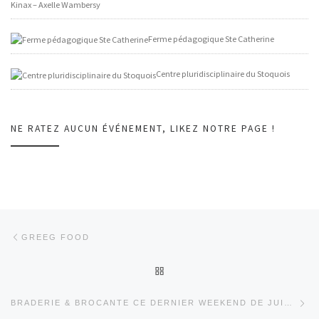
Kinax – Axelle Wambersy
Ferme pédagogique Ste Catherine
Centre pluridisciplinaire du Stoquois
NE RATEZ AUCUN ÉVÉNEMENT, LIKEZ NOTRE PAGE !
Parcourir les billets
Article précédent
GREEG FOOD
RETOUR À LA LISTE DES AR
Art
BRADERIE & BROCANTE CE DERNIER WEEKEND DE JUIN 2024 DANS LE CENTRE DE REBECQ