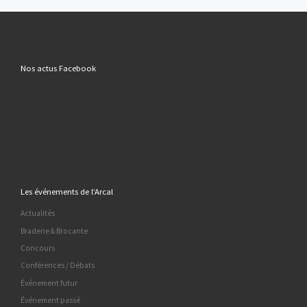
Nos actus Facebook
Les événements de l’Arcal
Actualités
Braderie & Brocante
Concours
Conférences / Débats
Événement futur
Événement passé