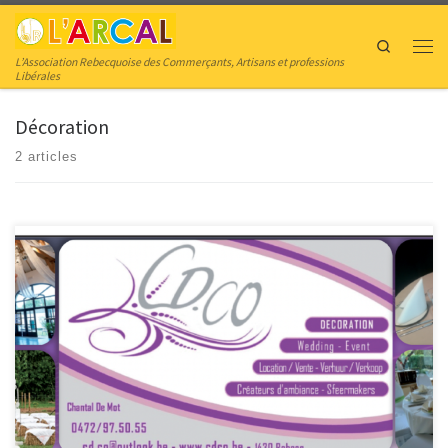
Skip to content
Search
Men
L’Association Rebecquoise des Commerçants, Artisans et professions
Libérales
Décoration
2 articles
CD.CO Votre partenaire décoration pour fêtes privées et professionnelles.
Créateur d’ambiance / Location – Vente FÊTES PRIVÉES Mariage – Anniversaire
– Communion – Baptême – Fête de famille EVÈNEMENTS PROFESSIONELS
Aménagement d’espaces – Stand d’exposition – Étalage – Décoration à
thème – Présentation de produits Tel. : +32.472.97.50.55
https://www.cdco.be CD-CO […]