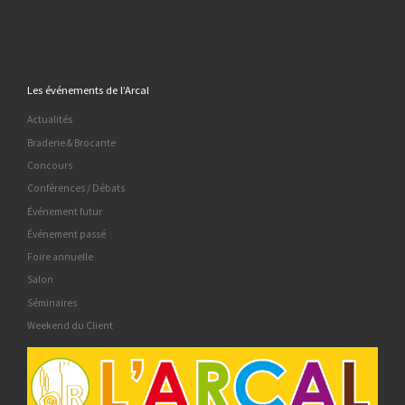
Les événements de l’Arcal
Actualités
Braderie & Brocante
Concours
Conférences / Débats
Événement futur
Événement passé
Foire annuelle
Salon
Séminaires
Weekend du Client