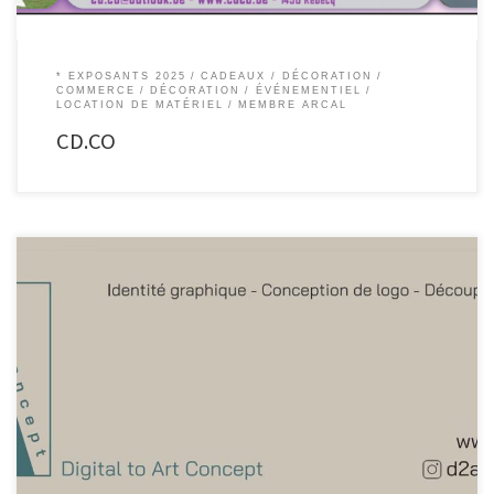
* EXPOSANTS 2025
CADEAUX / DÉCORATION
COMMERCE
DÉCORATION
ÉVÉNEMENTIEL
LOCATION DE MATÉRIEL
MEMBRE ARCAL
CD.CO
Digital to Art Concept Imagine Explore Create Après de nombreuses années
dans le monde de l’évènementiel, l’envie de proposer un univers graphique
est devenue une envie grandissante. Que ce soit par la recherche de
l’identité graphique ou par la conception et la création d’objets. Nos
services Identité graphique Qui êtes-vous? […]