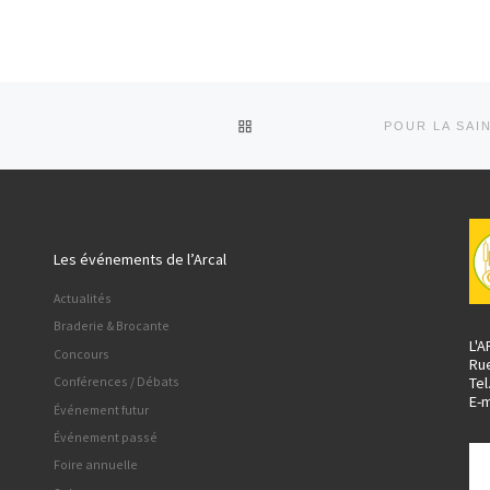
RETOUR À LA LISTE DES AR
Les événements de l’Arcal
Actualités
Braderie & Brocante
L'
Concours
Ru
Tel
Conférences / Débats
E-m
Événement futur
Événement passé
Foire annuelle