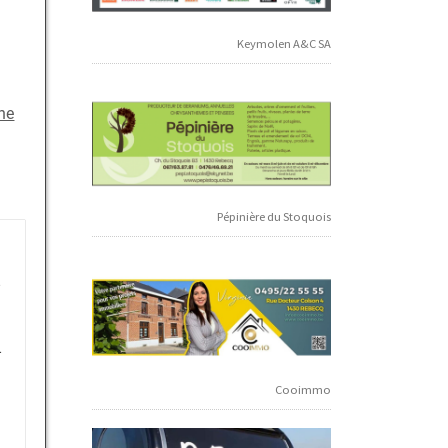
Keymolen A&C SA
ne
Pépinière du Stoquois
–
–
Cooimmo