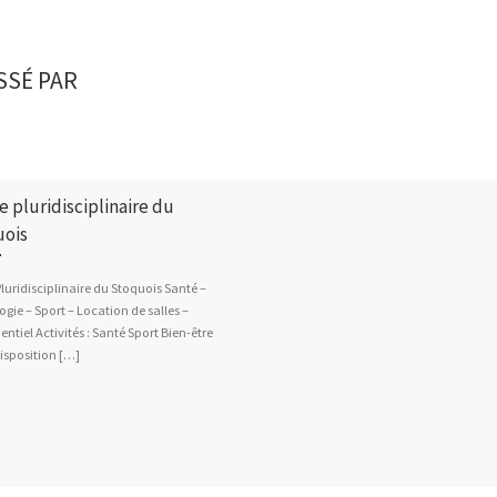
SSÉ PAR
e pluridisciplinaire du
uois
luridisciplinaire du Stoquois Santé –
gie – Sport – Location de salles –
tiel Activités : Santé Sport Bien-être
isposition […]