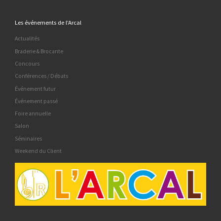
Les événements de l’Arcal
Actualités
Braderie & Brocante
Concours
Conférences / Débats
Événement futur
Événement passé
Foire annuelle
Salon
Séminaires
Weekend du Client