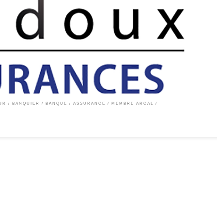
 E. BAUDOUX vous assure depuis 40 ans ! Depuis 40 ans, nous faisons le maximum po
ouverture du risque la plus appropriée, notre bureau de courtage en assurances situé
UR / BANQUIER
BANQUE / ASSURANCE
MEMBRE ARCAL