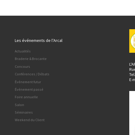
Les événements de l’Arcal
Actualités
Braderie & Brocante
L'
Concours
Ru
Tel
Conférences / Débats
E-m
Événement futur
Événement passé
Foire annuelle
Salon
Séminaires
Weekend du Client