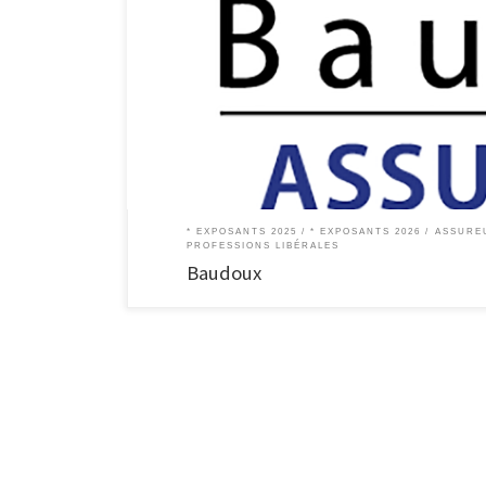
Assurances Baudoux Enghien – Bierghes / Rebecq Le bureau
nos clients. Du conseil personnalisé à la recherche de la c
Enghien […]
* EXPOSANTS 2025
* EXPOSANTS 2026
ASSURE
PROFESSIONS LIBÉRALES
Baudoux