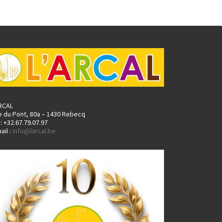
ARCAL
e du Pont, 80a – 1430 Rebecq
.: +32.67.79.07.97
ail :
info@larcal.be