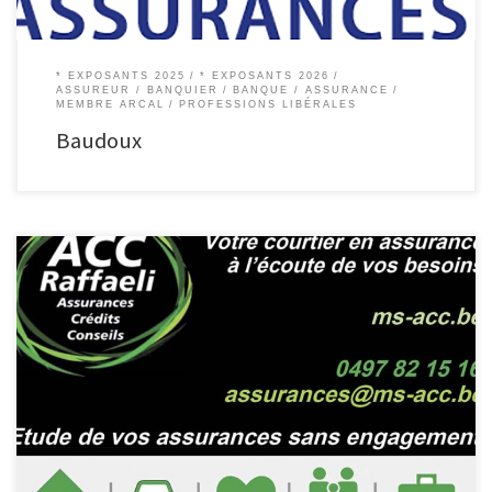
* EXPOSANTS 2025
* EXPOSANTS 2026
ASSUREUR / BANQUIER
BANQUE / ASSURANCE
MEMBRE ARCAL
PROFESSIONS LIBÉRALES
Baudoux
MS-ACC Assurances Crédit Conseils​ MS-ACC assure vos arrières Je vous assure
pour le meilleur rapport qualité prix du marché, tout en vous conseillant et
en vous guidant dans le monde des assurances. Mon bureau souhaite être à
la pointe de la technologie et vous propose dès lors l’activation de votre […]