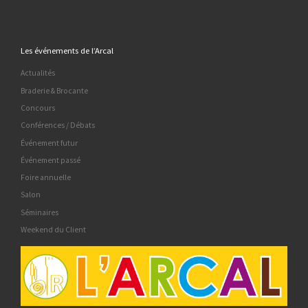
Les événements de l’Arcal
Actualités
Braderie & Brocante
Concours
Conférences / Débats
Événement futur
Événement passé
Foire annuelle
Salon
Séminaires
Weekend du Client