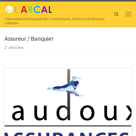
Skip to content
Search
Men
L’Association Rebecquoise des Commerçants, Artisans et professions
Libérales
Assureur / Banquier
2 articles
Assurances Baudoux Enghien – Bierghes / Rebecq Le bureau E. BAUDOUX
vous assure depuis 40 ans ! Depuis 40 ans, nous faisons le maximum pour nos
clients. Du conseil personnalisé à la recherche de la couverture du risque la
plus appropriée, notre bureau de courtage en assurances situé à Enghien
[…]