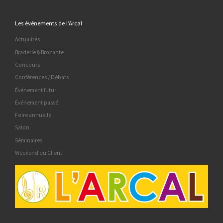
Les événements de l’Arcal
Actualités
Braderie & Brocante
Concours
Conférences / Débats
Événement futur
Événement passé
Foire annuelle
Salon
Séminaires
Weekend du Client