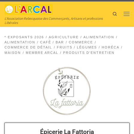
Skip to content
Search
L’Association Rebecquoise des Commerçants, Artisans et professions
Libérales
* EXPOSANTS 2026
AGRICULTURE
ALIMENTATION
ALIMENTATION
CAFÉ / BAR
COMMERCE
COMMERCE DE DÉTAIL
FRUITS / LÉGUMES
HORÉCA
MAISON
MEMBRE ARCAL
PRODUITS D'ENTRETIEN
Épicerie La Fattoria