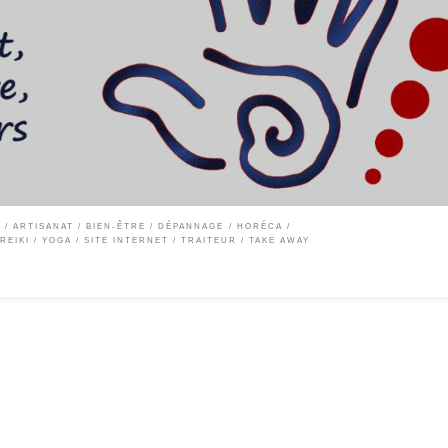
, en couleur ou en 2.0 « Être juste pour Être là ! » Ayant plusieurs cordes à mon arc, da
voir les choses dans la globalité, sous […]
N
ARTISANAT
BIEN-ÊTRE
DÉPANNAGE
HORÉCA
REIKI / YOGA
SITE INTERNET
TRAITEUR / TAKE AWAY