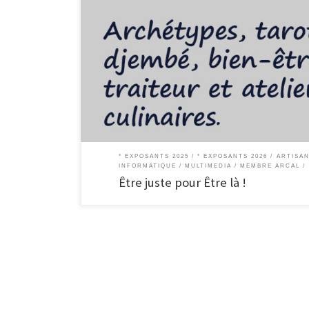
Être juste pour Être là ! En cuisine, en rythme, en conscience
vie professionnelle comme dans ma vie privée, je cherche à 
* EXPOSANTS 2025
* EXPOSANTS 2026
ARTISA
INFORMATIQUE / MULTIMEDIA
MEMBRE ARCAL
Être juste pour Être là !