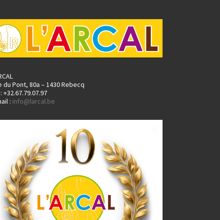
ARCAL
e du Pont, 80a – 1430 Rebecq
.: +32.67.79.07.97
ail :
info@larcal.be