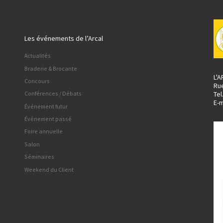
Les événements de l’Arcal
Actualités
Braderie & Brocante
L'
Concours
Ru
Tel
Conférences / Débats
E-m
Événement futur
Événement passé
Foire annuelle
Salon
Séminaires
Weekend du Client