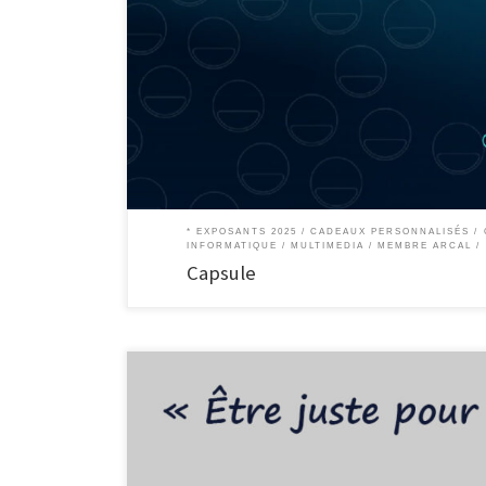
Capsule est une sphère de création graphique. Tout ce qui to
exploré … Nous formons un team de graphistes – directeurs a
tout en répondant aux […]
* EXPOSANTS 2025
CADEAUX PERSONNALISÉS
INFORMATIQUE / MULTIMEDIA
MEMBRE ARCAL
Capsule