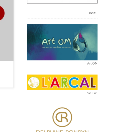
ns ma
insitu
Art OM
So Twi