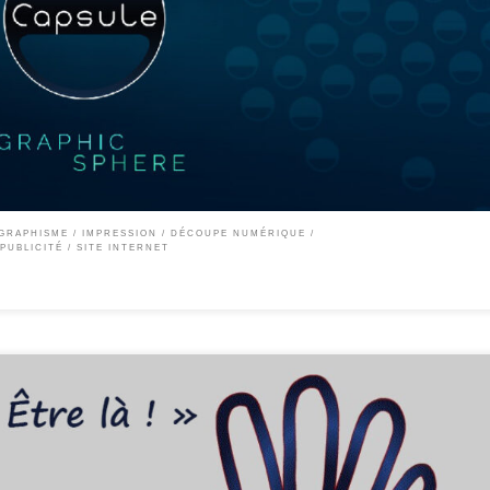
uche au monde visuel, à l’image. à l’esthétique, sous quelque forme qu’elle soit, y e
rtistiques alliant notre complémentarité afin d’arriver à un résultat mürement réfléc
GRAPHISME / IMPRESSION / DÉCOUPE NUMÉRIQUE
PUBLICITÉ
SITE INTERNET