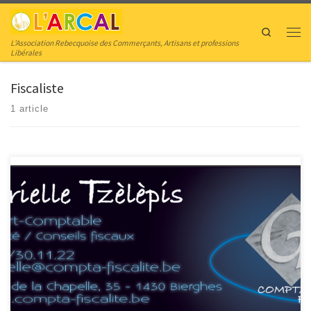
Skip to content
Search
Men
L’Association Rebecquoise des Commerçants, Artisans et professions
Libérales
Fiscaliste
1 article
Fiduciaire Gabrielle Tzèlèpis Comptabilité – Fiscalité – Déclarations
tva/fiscales – Conseils fiscaux Expert-Comptable Fiscalité Conseils fiscaux
Drève de la Chapelle, 35 1430 Bierghes Tel.: +32.23.95.91.04 GSM:
+32.495.30.11.22 http://www.compta-fiscalite.be Horaires Du Lundi au
Vendredi de 8h30 à 18h00