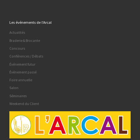
Les événements de l’Arcal
Actualités
Braderie & Brocante
Concours
Conférences / Débats
Événement futur
Événement passé
Foire annuelle
Salon
Séminaires
Weekend du Client