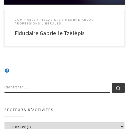
COMPTABLE
FISCALISTE
MEMBRE ARCAL
PROFESSIONS LIBÉRALES
Fiduciaire Gabrielle Tzèlèpis
RECHERCHER
Rec
SECTEURS D’ACTIVITÉS