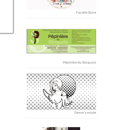
Favalle Store
Pépinière du Stoquois
Zemm’s mode