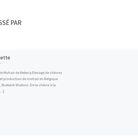
SSÉ PAR
ette
te Mohair de Rebecq Elevage de chèvres
et production de mohair en Belgique
, Brabant-Wallon). De la chèvre à la
[…]