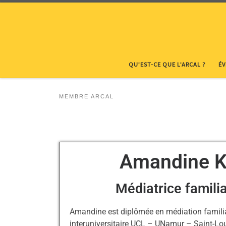
Skip to content
QU’EST-CE QUE L’ARCAL ?
É
MEMBRE ARCAL
Amandine 
Médiatrice famili
Amandine est diplômée en médiation famili
interuniversitaire UCL – UNamur – Saint-Loui