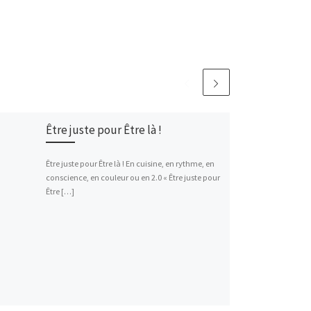
Être juste pour Être là !
Être juste pour Être là ! En cuisine, en rythme, en
conscience, en couleur ou en 2.0 « Être juste pour
Être […]