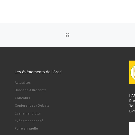
RETOUR À LA LISTE DES AR
Les événements de l’Arcal
Actualités
Braderie & Brocante
L'
Concours
Ru
Tel
Conférences / Débats
E-m
Événement futur
Événement passé
Foire annuelle