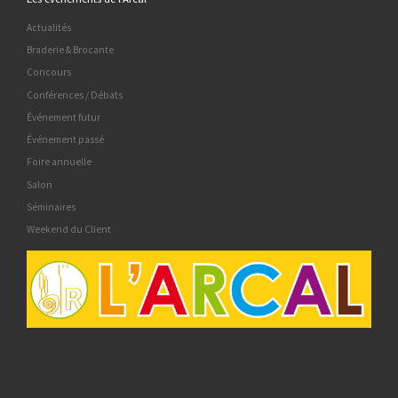
Actualités
Braderie & Brocante
Concours
Conférences / Débats
Événement futur
Événement passé
Foire annuelle
Salon
Séminaires
Weekend du Client