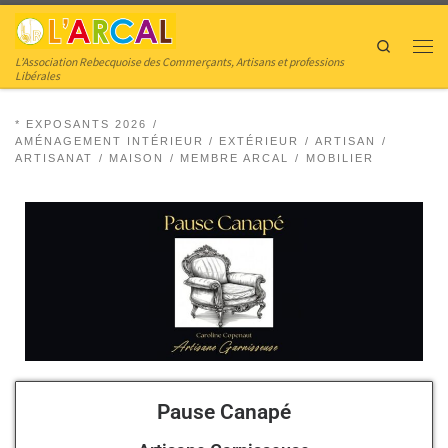
Skip to content
Search
L’Association Rebecquoise des Commerçants, Artisans et professions
Libérales
* EXPOSANTS 2026
AMÉNAGEMENT INTÉRIEUR / EXTÉRIEUR
ARTISAN
ARTISANAT
MAISON
MEMBRE ARCAL
MOBILIER
Pause Canapé