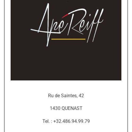
Ru de Saintes, 42
1430 QUENAST
Tel. : +32.486.94.99.79