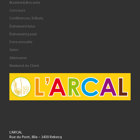
Braderie & Brocante
Concours
Conférences / Débats
Événement futur
Événement passé
Foire annuelle
Salon
Séminaires
Weekend du Client
L'ARCAL
Rue du Pont, 80a – 1430 Rebecq