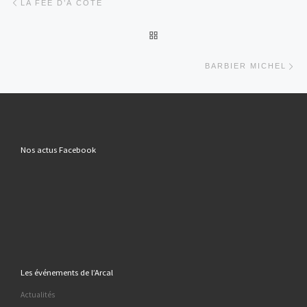
LA FÉE D’À CÔTÉ
RETOUR À LA LISTE DES AR
Art
BARBIER MICHEL
Nos actus Facebook
Les événements de l’Arcal
Actualités