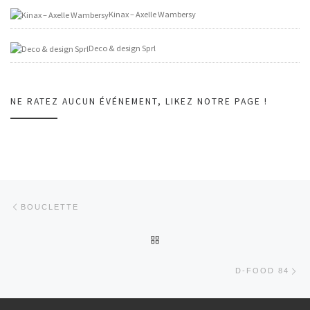
Kinax – Axelle Wambersy
Deco & design Sprl
NE RATEZ AUCUN ÉVÉNEMENT, LIKEZ NOTRE PAGE !
Parcourir les billets
Article précédent
BOUCLETTE
RETOUR À LA LISTE DES AR
Art
D-FOOD 84