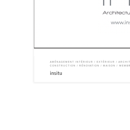
insitu Architure intérieure / Rénovation Architecte d’intérie
transformation de leurs espaces de vie ou de leurs espaces
définir les matériaux et les couleurs, concevoir du […]
AMÉNAGEMENT INTÉRIEUR / EXTÉRIEUR
ARCHI
CONSTRUCTION / RÉNOVATION
MAISON
MEMBR
insitu