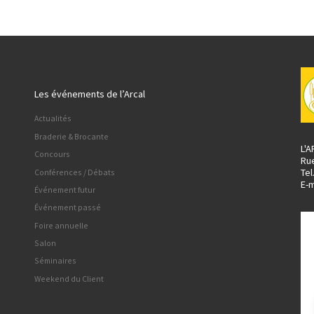
Les événements de l’Arcal
Actualités
Braderie & Brocante
L'
Concours
Ru
Tel
Conférences / Débats
E-m
Événement futur
Événement passé
Foire annuelle
Salon
Séminaires
Weekend du Client