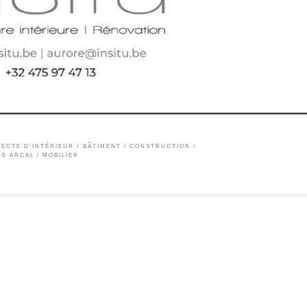
ur licenciée en histoire de l’art, j’accompagne mes clients dans la rénovation et la
 commerciaux. Mes missions principales sont de repenser les volumes et les espaces
TECTE D'INTÉRIEUR
BÂTIMENT / CONSTRUCTION
E ARCAL
MOBILIER