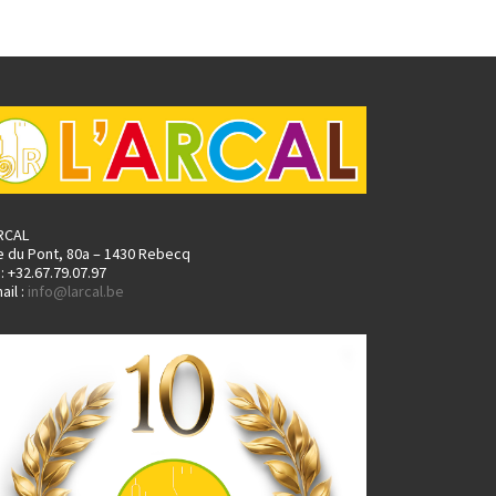
ARCAL
e du Pont, 80a – 1430 Rebecq
.: +32.67.79.07.97
ail :
info@larcal.be