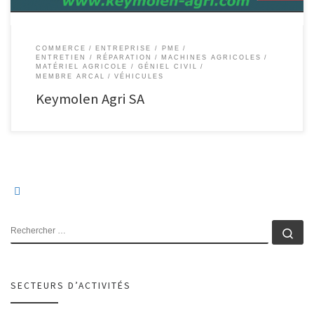
COMMERCE
ENTREPRISE / PME
ENTRETIEN / RÉPARATION
MACHINES AGRICOLES
MATÉRIEL AGRICOLE / GÉNIEL CIVIL
MEMBRE ARCAL
VÉHICULES
Keymolen Agri SA
RECHERCHER
Rec
SECTEURS D’ACTIVITÉS