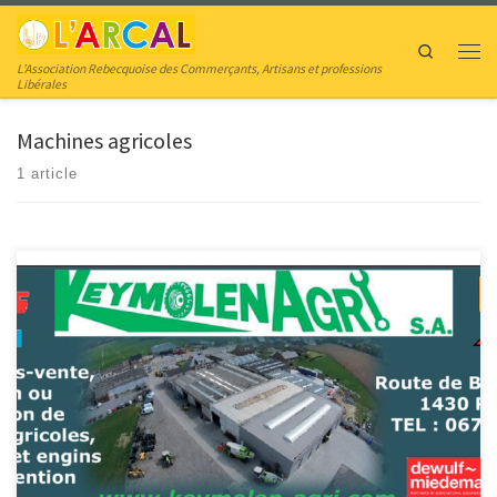
Skip to content
Search
Men
L’Association Rebecquoise des Commerçants, Artisans et professions
Libérales
Machines agricoles
1 article
Keymolen Agri S.A. Ventre/réparation/location de machines agricoles, mini-
pelles et engins de manutention Nos maîtres-mots sont : « Qualité et Service
» Notre principal objectif est de satisfaire notre clientèle en lui offrant un
service adapté aux saisons grâce à des équipements modernes et de
précision, une équipe attentive et dynamique, des produits […]