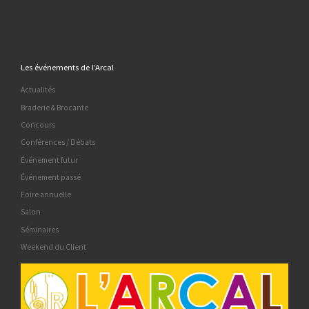
Les événements de l’Arcal
Actualités
Braderie & Brocante
Concours
Conférences / Débats
Événement futur
Événement passé
Foire annuelle
Salon
Séminaires
Weekend du Client