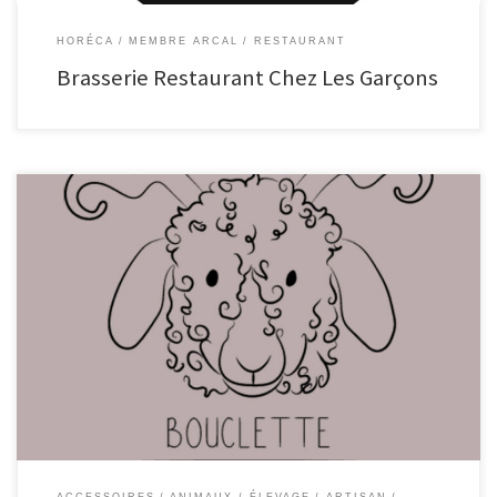
HORÉCA
MEMBRE ARCAL
RESTAURANT
Brasserie Restaurant Chez Les Garçons
Bouclette Mohair de Rebecq Elevage de chèvres angora et production de
mohair en Belgique (Rebecq, Brabant-Wallon). De la chèvre à la pelote Notre
élevage compte une vingtaine d’animaux pâturant gaiement dans nos
prairies. Notre offre Les toisons de nos animaux sont transformées en fils à
tricoter mais également en vêtements […]