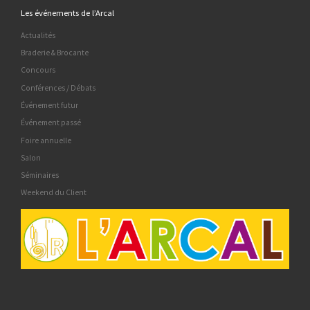
Les événements de l’Arcal
Actualités
Braderie & Brocante
Concours
Conférences / Débats
Événement futur
Événement passé
Foire annuelle
Salon
Séminaires
Weekend du Client