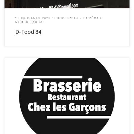
* EXPOSANTS 2025
FOOD TRUCK
HORÉCA
MEMBRE ARCAL
D-Food 84
Brasserie Restaurant Chez Les Garçons Bienvenue chez “Chez les Garçons” !
L’ambiance Nous sommes bien plus qu’un simple restaurant. Nous sommes
un lieu de rassemblement, un foyer pour les amateurs de bonne cuisine et de
convivialité. Chez nous, vous trouverez une atmosphère chaleureuse où
règnent la joie de vivre et […]