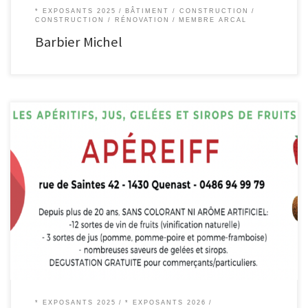
* EXPOSANTS 2025
BÂTIMENT / CONSTRUCTION
CONSTRUCTION / RÉNOVATION
MEMBRE ARCAL
Barbier Michel
ApéReiff Sirops, jus de fruits & boissons alcoolisées. Depuis plus de 20 ans,
SANS COLORANT NI ARÔME ARTIFICIEL, ApéReiff propose: 12 vins différents 3
jus de fruits nombreuses saveurs des gelées et sirops innovants
DEGUSTATION GRATUITE pour commerçants/particuliers Ru de Saintes, 42
1430 QUENAST Tel. : +32.486.94.99.79 Email : guy.reiff@hotmail.com […]
* EXPOSANTS 2025
* EXPOSANTS 2026