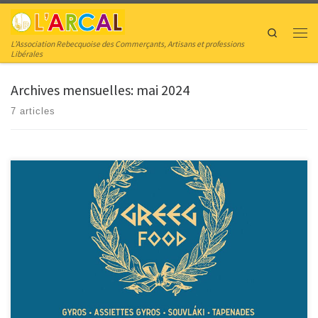
Skip to content
Search
Men
L’Association Rebecquoise des Commerçants, Artisans et professions
Libérales
Archives mensuelles:
mai 2024
7 articles
Greeg food Food truck d’assiettes gyros, gyros, souvlakis, tapenades et
desserts grecques. Food truck d’assiettes gyros, gyros, souvlakis, tapenades
et desserts grecques. 1430 REBECQ Tel. : +32.484.60.53.16 Facebook | Greeg
foood Horaires Du Lundi au Vendredi de 17h30 à 20h30