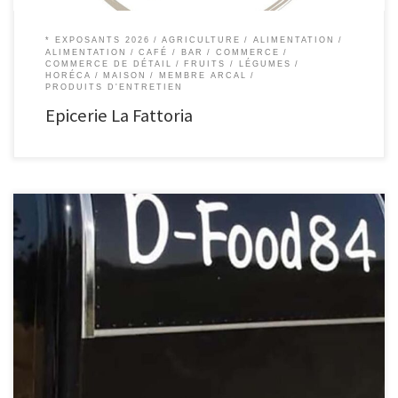
* EXPOSANTS 2026
AGRICULTURE
ALIMENTATION
ALIMENTATION
CAFÉ / BAR
COMMERCE
COMMERCE DE DÉTAIL
FRUITS / LÉGUMES
HORÉCA
MAISON
MEMBRE ARCAL
PRODUITS D'ENTRETIEN
Epicerie La Fattoria
D-Food 84 Food Truck, à votre service formule « All-In » ou en location clefs
en main ! D-Food 84, La version « Traditionnel » À votre service pour vos
événements privé ou Pro ! Une large carte, à la demande, pour une soirée
clefs en main ! D-Food 84, […]