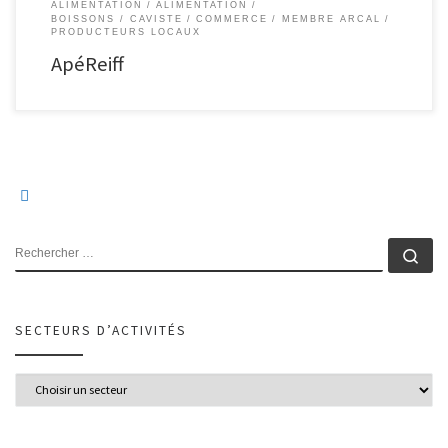
ALIMENTATION
ALIMENTATION
BOISSONS / CAVISTE
COMMERCE
MEMBRE ARCAL
PRODUCTEURS LOCAUX
ApéReiff
RECHERCHER
Rec
SECTEURS D’ACTIVITÉS