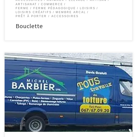
ACCESSOIRES
ANIMAUX / ÉLEVAGE
ARTISAN
ARTISANAT
COMMERCE
FERME / FERME PÉDAGOGIQUE
LOISIRS
LOISIRS CRÉATIFS
MEMBRE ARCAL
PRÊT À PORTER / ACCESSOIRES
Bouclette
Michel Barbier Expert en toiture Nous effectuons tous travaux de toiture, des
travaux de charpentes à la finition.Nous plaçons l’isolation, les ardoises et
les tuiles, le roofing et le derbigum Que votre toit soit muni d’un chien assis
ou d’une coupole, Barbier exécute les travaux de zinguerie et résout vos […]