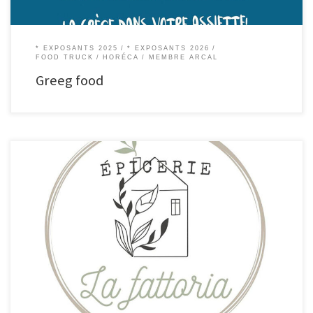
* EXPOSANTS 2025
* EXPOSANTS 2026
FOOD TRUCK
HORÉCA
MEMBRE ARCAL
Greeg food
Épicerie La Fattoria Épicerie de produits locaux et bio Nous sommes deux
jeunes femmes désireuses de changer le mode de consommation d’un
maximum de personnes. Après le Covid, nous avons totalement remis en
question nos choix professionnels. Ayant conscience que le monde ne
pouvait plus fonctionner de la sorte, il […]