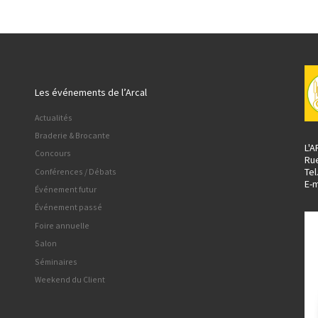
Les événements de l’Arcal
Actualités
Braderie & Brocante
L'
Concours
Ru
Tel
Conférences / Débats
E-m
Événement futur
Événement passé
Foire annuelle
Salon
Séminaires
Weekend du Client