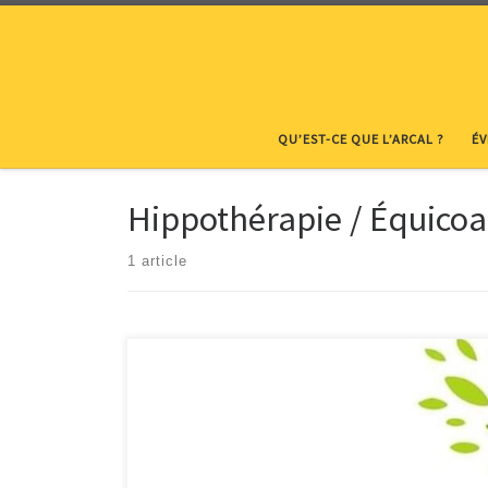
Skip to content
QU’EST-CE QUE L’ARCAL ?
É
Hippothérapie / Équico
1 article