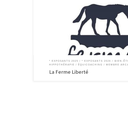
La Ferme Liberté Hippothérapie – Equicoaching – Stage et 
personnel & bien être et ferme d’animation. Services Hippo
accompagnement basé sur la relation avec le cheval.(séan
* EXPOSANTS 2025
* EXPOSANTS 2026
BIEN-ÊT
HIPPOTHÉRAPIE / ÉQUICOACHING
MEMBRE ARC
La Ferme Liberté