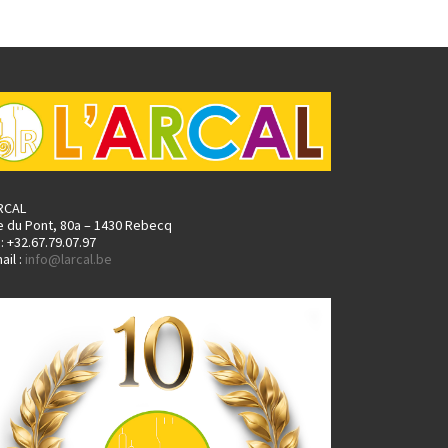
ARCAL
e du Pont, 80a – 1430 Rebecq
.: +32.67.79.07.97
ail :
info@larcal.be