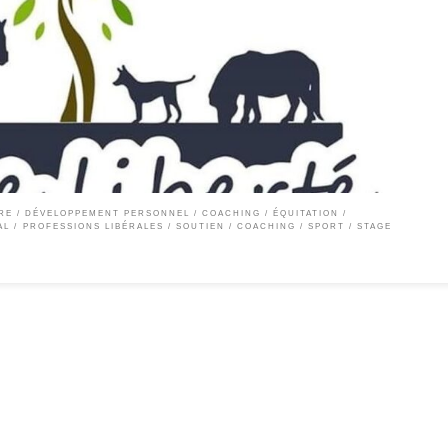
cours ‘cheval au naturel’ Centre d’hippothérapie & d’équicoaching, de développemen
thérapie : Favoriser la connaissance de soi et l’épanouissement de la personne par u
ce privée […]
RE
DÉVELOPPEMENT PERSONNEL / COACHING
ÉQUITATION
AL
PROFESSIONS LIBÉRALES
SOUTIEN / COACHING
SPORT
STAGE