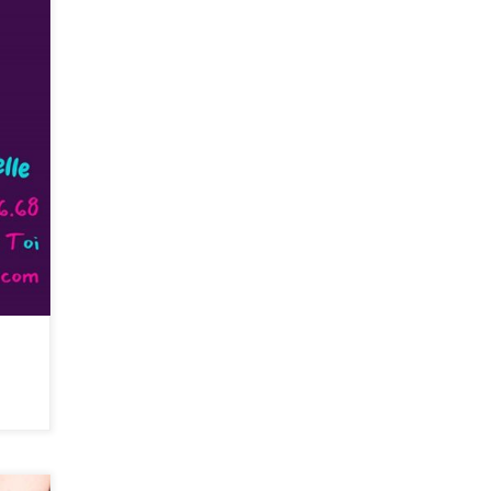
t
re du