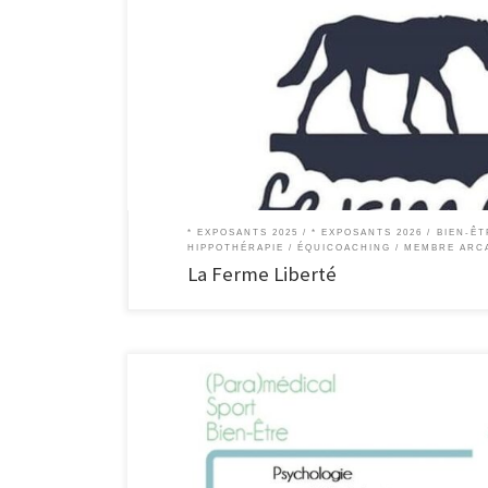
La Ferme Liberté Hippothérapie – Equicoaching – Stage et 
personnel & bien être et ferme d’animation. Services Hippo
accompagnement basé sur la relation avec le cheval.(séan
* EXPOSANTS 2025
* EXPOSANTS 2026
BIEN-ÊT
HIPPOTHÉRAPIE / ÉQUICOACHING
MEMBRE ARC
La Ferme Liberté