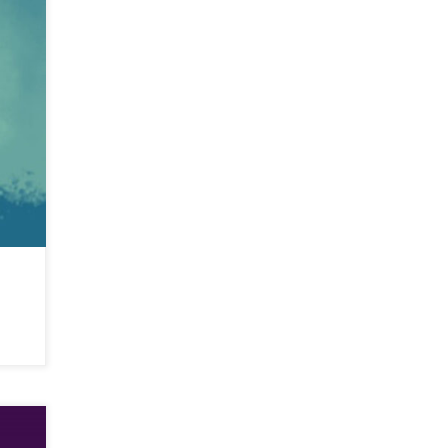
-être,
in […]