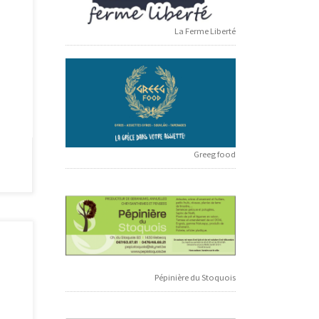
 1430
La Ferme Liberté
Greeg food
Pépinière du Stoquois