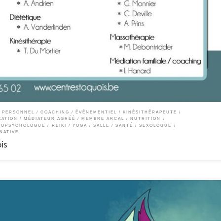
Sport – Location de salles – Événementiel Activités : Santé Sport Bien-être Mise à
d’une équipe de professionnels qui vous reçoivent en consultation : quatre psychol
te/sophrologue une assistante sociale une sexologue un kinésithérapeute
liale […]
 PERSONNEL / COACHING
ÉVÉNEMENTIEL
KINÉSITHÉRAPEUTE
XATION
MÉDIATEUR AGRÉÉ
MEMBRE ARCAL
NUTRITION
ROPSYCHOLOGUE
REIKI / YOGA
SALLE
SANTÉ
SEXOLOGUE
NATIVE
is