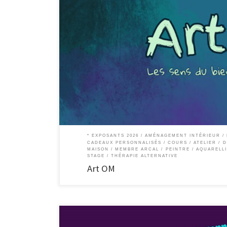
Art OM Les sens du bien-être au naturel Bienvenue dans l’un
guidé par les bienfaits de l’art, des huiles essentielles et 
* EXPOSANTS 2026
AMÉNAGEMENT INTÉRIEUR /
CADEAUX PERSONNALISÉS
COURS / ATELIER
D
MAISON
MEMBRE ARCAL
PEINTRE / AQUARELL
STAGE
THÉRAPIE ALTERNATIVE
Art OM