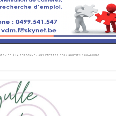
outplacement Conseil en gestion et orientation de carrière Outplacement Accompagne
son, 76 1430 REBECQ GSM.: +32.499.54.15.47
SERVICE À LA PERSONNE / AUX ENTREPRISES
SOUTIEN / COACHING