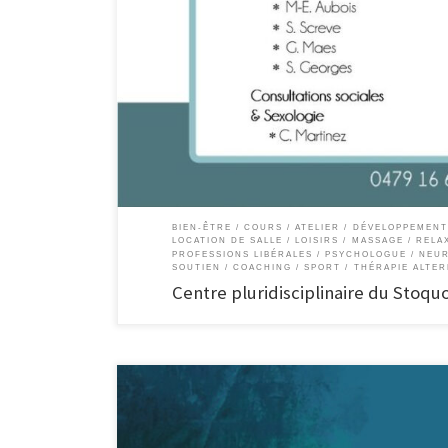
Centre Pluridisciplinaire du Stoquois Santé – Psychologie – 
disposition de salles Évènementiel Le centre est composé 
une neuropsychologue un coach/thérapeute/hypnothérapeu
une massothérapeute un coach mental une médiatrice fami
BIEN-ÊTRE
COURS / ATELIER
DÉVELOPPEMENT
LOCATION DE SALLE
LOISIRS
MASSAGE / RELA
PROFESSIONS LIBÉRALES
PSYCHOLOGUE / NEU
SOUTIEN / COACHING
SPORT
THÉRAPIE ALTER
Centre pluridisciplinaire du Stoquo