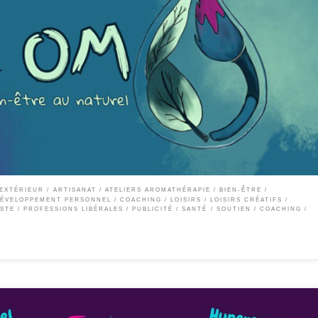
ivers d’Art OM, l’OM résonne comme une invitation à un voyage sensoriel vers le bien
du Feng Shui. Un espace bienveillant où l’art et la nature s’entremêlent pour prendre so
 EXTÉRIEUR
ARTISANAT
ATELIERS AROMATHÉRAPIE
BIEN-ÊTRE
ÉVELOPPEMENT PERSONNEL / COACHING
LOISIRS
LOISIRS CRÉATIFS
ISTE
PROFESSIONS LIBÉRALES
PUBLICITÉ
SANTÉ
SOUTIEN / COACHING