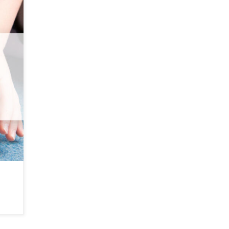
rt du