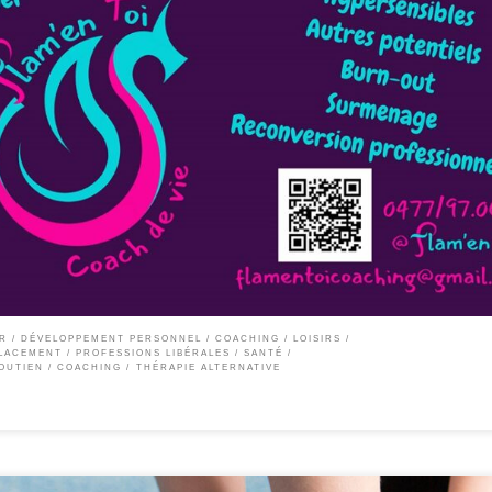
rientation scolaire, sophrologue ADOS et ADULTES Spécialisée en hypersensibles e
ne situation et avancer vers un objectif concret ? Un coach vous accompagne à prend
ER
DÉVELOPPEMENT PERSONNEL / COACHING
LOISIRS
LACEMENT
PROFESSIONS LIBÉRALES
SANTÉ
OUTIEN / COACHING
THÉRAPIE ALTERNATIVE