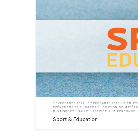
Sport & Éducation asbl Stages sportifs de 3 à 15 ans Fort de
Education oeuvre à la sensibilisation à la santé et à l’éduca
[…]
* EXPOSANTS 2025
* EXPOSANTS 2026
BIEN-ÊT
ÉVÉNEMENTIEL
HORÉCA
LOCATION DE MATÉRI
MULTISPORT
SALLE
SERVICE À LA PERSONNE 
Sport & Education