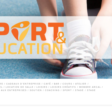
 ses différentes expériences dans plusieurs associations sportives, l’ASBL Sport &
tion physique au travers de ses ateliers et stages sportifs. A propos de nous L’idée pa
RE
CADEAUX D'ENTREPRISE
CAFÉ / BAR
COURS / ATELIER
EL
LOCATION DE SALLE
LOISIRS
LOISIRS CRÉATIFS
MEMBRE ARCAL
/ AUX ENTREPRISES
SOUTIEN / COACHING
SPORT
STAGE
STAGE