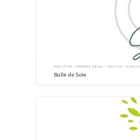
Bulle de Soie Ateliers psycho-créatifs, soutien émotionnel et
déposer dans les ateliers « Bulle de Soie ». Services Atelie
REBECQ Tel. : […]
BIEN-ÊTRE
MEMBRE ARCAL
SOUTIEN / COACH
Bulle de Soie