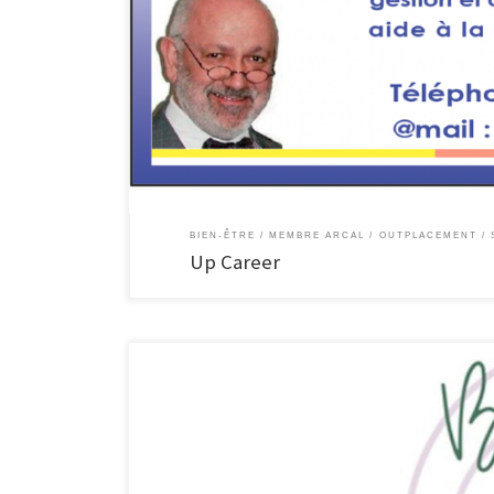
Up Career Conseil en gestion et orientation de carrière, 
individuel pour entreprises et particuliers Rue Docteur Col
BIEN-ÊTRE
MEMBRE ARCAL
OUTPLACEMENT
Up Career