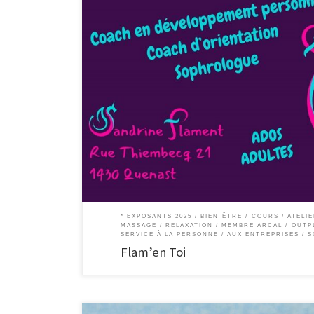
Flam’en Toi Coach en développement personnel, coach en o
profils atypiques Coaching de vie Vous voulez débloquer u
recul et à ouvrir votre champ de visions pour […]
* EXPOSANTS 2025
BIEN-ÊTRE
COURS / ATELI
MASSAGE / RELAXATION
MEMBRE ARCAL
OUTP
SERVICE À LA PERSONNE / AUX ENTREPRISES
S
Flam’en Toi