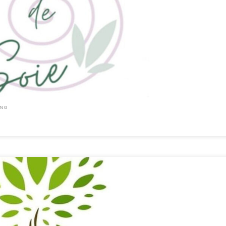
 relationel C’est le moment de prendre soin de soi et d’en profiter pour se poser et se
rs psycho-créatifs Soutien émotionnel et relationel pour parents et ados Rue Haute, 10
ING