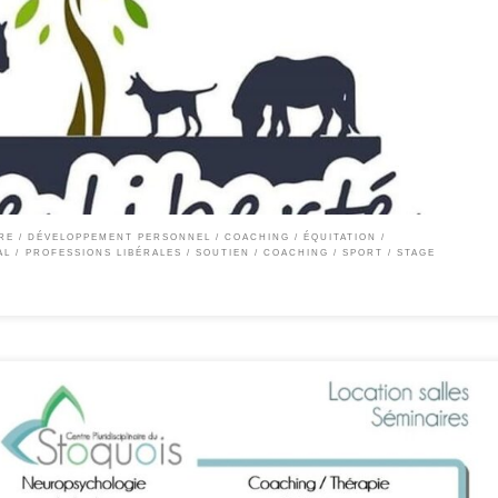
cours ‘cheval au naturel’ Centre d’hippothérapie & d’équicoaching, de développemen
thérapie : Favoriser la connaissance de soi et l’épanouissement de la personne par u
ce privée […]
RE
DÉVELOPPEMENT PERSONNEL / COACHING
ÉQUITATION
AL
PROFESSIONS LIBÉRALES
SOUTIEN / COACHING
SPORT
STAGE