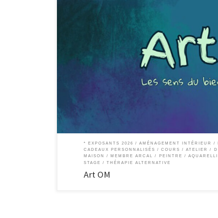
Art OM Les sens du bien-être au naturel Bienvenue dans l’un
guidé par les bienfaits de l’art, des huiles essentielles et 
* EXPOSANTS 2026
AMÉNAGEMENT INTÉRIEUR /
CADEAUX PERSONNALISÉS
COURS / ATELIER
D
MAISON
MEMBRE ARCAL
PEINTRE / AQUARELL
STAGE
THÉRAPIE ALTERNATIVE
Art OM