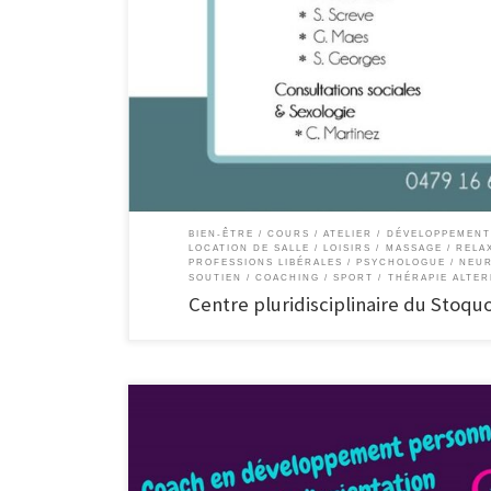
disposition de salles Évènementiel Le centre est composé 
une neuropsychologue un coach/thérapeute/hypnothérapeu
une massothérapeute un coach mental une médiatrice fami
BIEN-ÊTRE
COURS / ATELIER
DÉVELOPPEMENT
LOCATION DE SALLE
LOISIRS
MASSAGE / RELA
PROFESSIONS LIBÉRALES
PSYCHOLOGUE / NEU
SOUTIEN / COACHING
SPORT
THÉRAPIE ALTER
Centre pluridisciplinaire du Stoquo