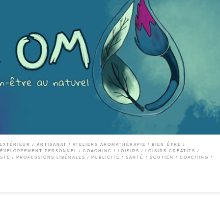
ivers d’Art OM, l’OM résonne comme une invitation à un voyage sensoriel vers le bien
du Feng Shui. Un espace bienveillant où l’art et la nature s’entremêlent pour prendre so
 EXTÉRIEUR
ARTISANAT
ATELIERS AROMATHÉRAPIE
BIEN-ÊTRE
ÉVELOPPEMENT PERSONNEL / COACHING
LOISIRS
LOISIRS CRÉATIFS
ISTE
PROFESSIONS LIBÉRALES
PUBLICITÉ
SANTÉ
SOUTIEN / COACHING