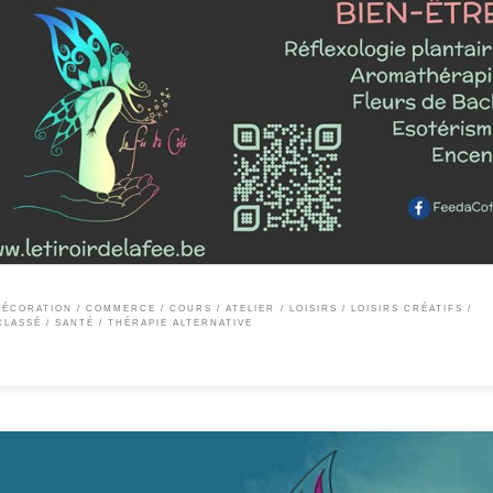
e d’à Côté » mêle : – un côté BIEN-ÊTRE via l’aromathérapie et la réflexologie plantaire
e d’à Côté ». On y retrouve des ateliers créatifs ; des projets couture, broderie, artist
DÉCORATION
COMMERCE
COURS / ATELIER
LOISIRS
LOISIRS CRÉATIFS
CLASSÉ
SANTÉ
THÉRAPIE ALTERNATIVE