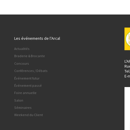
Les événements de l’Arcal
Actualités
Braderie & Brocante
L'
Concours
Ru
Tel
Conférences / Débats
E-m
Événement futur
Événement passé
Foire annuelle
Salon
Séminaires
Weekend du Client