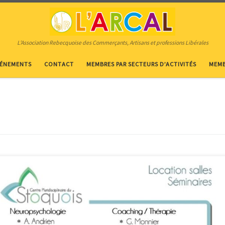
L’Association Rebecquoise des Commerçants, Artisans et professions Libérales
VÉNEMENTS
CONTACT
MEMBRES PAR SECTEURS D’ACTIVITÉS
MEMB
Sport – Location de salles – Événementiel Activités : Santé Sport Bien-être Mise à