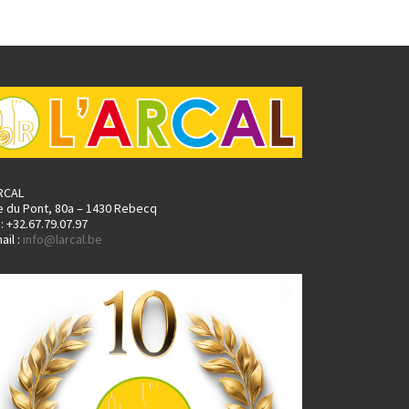
ARCAL
e du Pont, 80a – 1430 Rebecq
.: +32.67.79.07.97
ail :
info@larcal.be