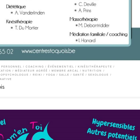
d’une équipe de professionnels qui vous reçoivent en consultation : quatre psychol
te/sophrologue une assistante sociale une sexologue un kinésithérapeute
liale […]
 PERSONNEL / COACHING
ÉVÉNEMENTIEL
KINÉSITHÉRAPEUTE
XATION
MÉDIATEUR AGRÉÉ
MEMBRE ARCAL
NUTRITION
ROPSYCHOLOGUE
REIKI / YOGA
SALLE
SANTÉ
SEXOLOGUE
NATIVE
is