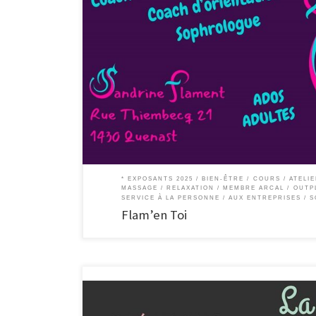
Flam’en Toi Coach en développement personnel, coach en o
profils atypiques Coaching de vie Vous voulez débloquer u
recul et à ouvrir votre champ de visions pour […]
* EXPOSANTS 2025
BIEN-ÊTRE
COURS / ATELI
MASSAGE / RELAXATION
MEMBRE ARCAL
OUTP
SERVICE À LA PERSONNE / AUX ENTREPRISES
S
Flam’en Toi