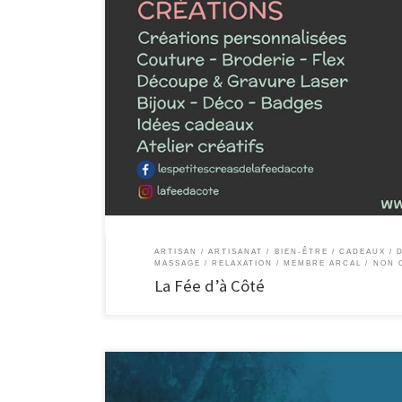
La Fée d’à Côté Venez découvrir les trésors de la Fée « La Fé
aussi : – un côté CRÉATIF, baptisé « Les petites créas de la Fé
[…]
ARTISAN
ARTISANAT
BIEN-ÊTRE
CADEAUX / 
MASSAGE / RELAXATION
MEMBRE ARCAL
NON 
La Fée d’à Côté