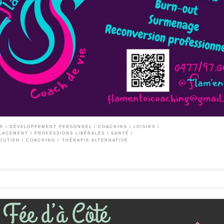
rientation scolaire, sophrologue ADOS et ADULTES Spécialisée en hypersensibles e
ne situation et avancer vers un objectif concret ? Un coach vous accompagne à prend
ER
DÉVELOPPEMENT PERSONNEL / COACHING
LOISIRS
LACEMENT
PROFESSIONS LIBÉRALES
SANTÉ
OUTIEN / COACHING
THÉRAPIE ALTERNATIVE