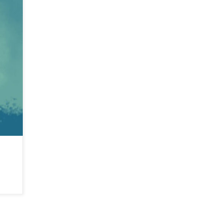
-être,
in […]