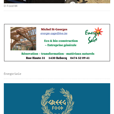
D-Food 84
Énergie SaGe