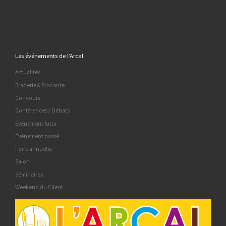
Les événements de l’Arcal
Actualités
Braderie & Brocante
Concours
Conférences / Débats
Événement futur
Événement passé
Foire annuelle
Salon
Séminaires
Weekend du Client