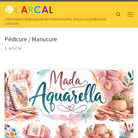
Skip to content
Search
Men
L’Association Rebecquoise des Commerçants, Artisans et professions
Libérales
Pédicure / Manucure
1 article
Madaquarella Aquarelliste Aquarelliste Carnets créatifs aquarelle,
croquis,carnets de recettes,album, carnet d’écriture faits main Coussin
chauffants de riz faits main 1430 REBECQ Facefook | Madaquarella Insta |
Madaquarella Horaires Sur rendez-vous