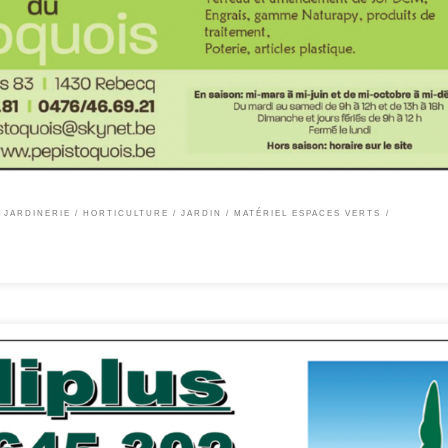
, chrysanthèmes et pensées jardinerie Services Production Pépinière Jardinage Pot
 proposons les éléments suivants : Confection de jardinières A chaque saison, sa
compositions automnales sont disponibles […]
 JARDINERIE
HORTICULTURE
JARDIN
MATÉRIEL ESPACES VERTS