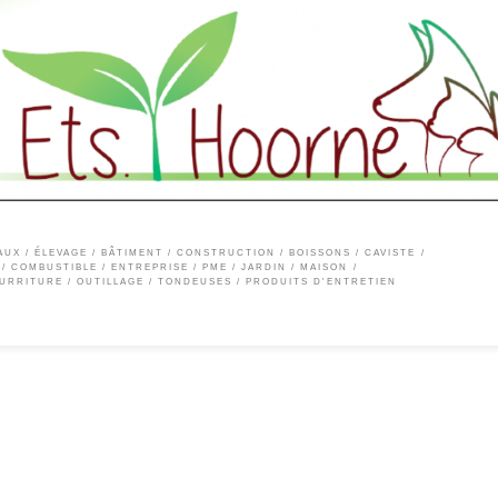
e magasin, vous trouverez un large éventail de produits allant d’articles pour animaux
e jardin, la décoration et le ménage. Vous trouverez même un large choix de combustib
AUX / ÉLEVAGE
BÂTIMENT / CONSTRUCTION
BOISSONS / CAVISTE
 / COMBUSTIBLE
ENTREPRISE / PME
JARDIN
MAISON
URRITURE
OUTILLAGE / TONDEUSES
PRODUITS D'ENTRETIEN