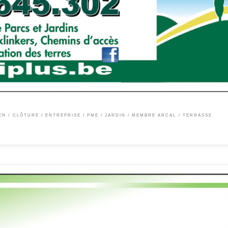
tion et Entretien de Parcs et Jardins Clôtures Terrasses Pavage et klinkers Chemins
etien pour entreprise. Chem. du Ry, 13 1430 REBECQ GSM. : +32.476.64.53.02
EN
CLÔTURE
ENTREPRISE / PME
JARDIN
MEMBRE ARCAL
TERRASSE