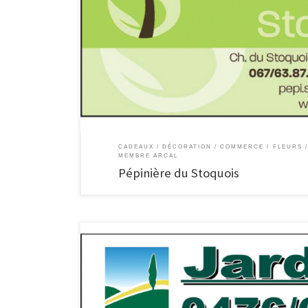
Pépinière du Stoquois Producteur de géraniums, annuelles
Déco de jardin En fonction des saisons et des produits nous
décoration florale extérieure. Confection de vasques Des 
CADEAUX / DÉCORATION
COMMERCE
FLEURS /
MEMBRE ARCAL
Pépinière du Stoquois