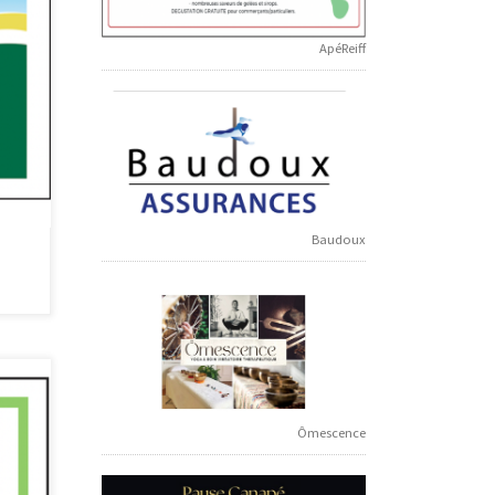
ApéReiff
Baudoux
Ômescence