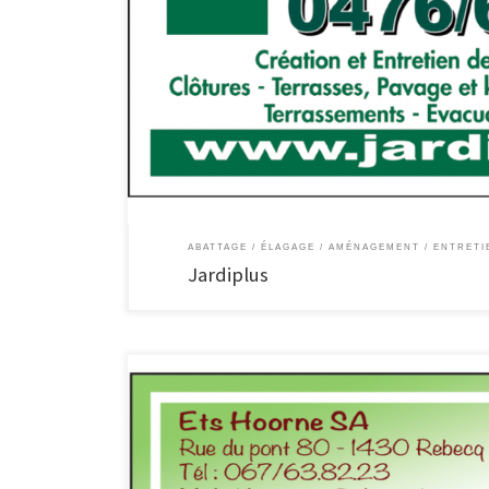
Jardiplus Aménagement de jardins – terrasses Services Créa
d’accès Terrassements Évacuation des terres Contrat d’entr
https://www.jardiplus.be Jardiplus | Facebook
ABATTAGE / ÉLAGAGE
AMÉNAGEMENT / ENTRETI
Jardiplus