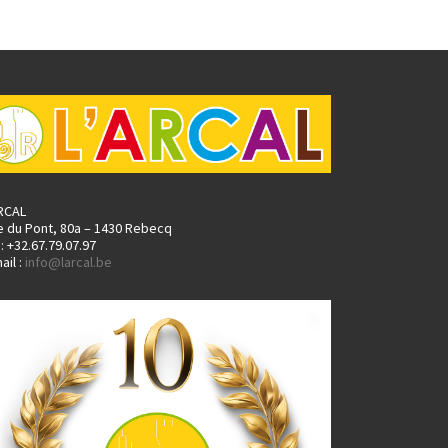
ARCAL
e du Pont, 80a – 1430 Rebecq
.: +32.67.79.07.97
ail :
info@larcal.be