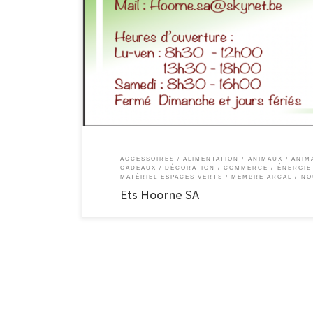
Ets Hoorne SA Tout pour le jardin et les animaux ! Dans notr
produits phytosanitaires, en passant par les articles pour l
[…]
ACCESSOIRES
ALIMENTATION
ANIMAUX
ANIM
CADEAUX / DÉCORATION
COMMERCE
ÉNERGIE
MATÉRIEL ESPACES VERTS
MEMBRE ARCAL
NO
Ets Hoorne SA