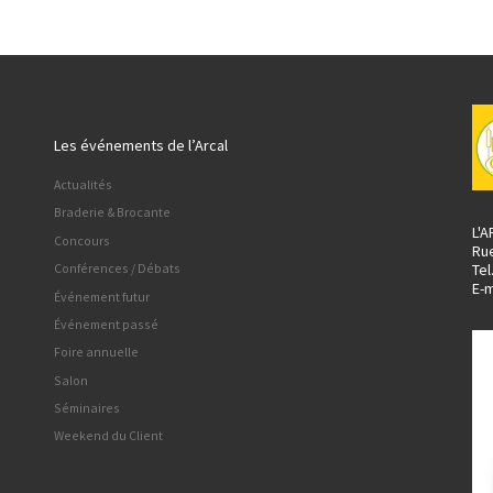
Les événements de l’Arcal
Actualités
Braderie & Brocante
L'
Concours
Ru
Tel
Conférences / Débats
E-m
Événement futur
Événement passé
Foire annuelle
Salon
Séminaires
Weekend du Client